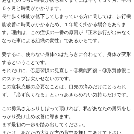
あなたのつらい症状が落ち着くまでには早くて３ヶ月、平均
６ヶ月と時間がかかります。
長年歩く機能が低下してしまっている方に関しては、歩行機
能改善に時間がかかるため、１年近く掛かる場合もありま
す。理由は、この症状の一番の原因が『正常歩行が出来なく
なった事による組織の変性』であるからです。
要するに、使わない身体のはたらきに合わせて、身体が変形
するということです。
それだけに、①悪習慣の見直し－②機能回復－③形質修復こ
のステップは欠かせないのです。
この症状克服の必要なことは、目先の痛みだけにとらわれ
ず、「必ず良くなる」というあきらめない気持ちだけです。
この勇気さえふりしぼって頂ければ、私があなたの勇気をし
っかり受け止め改善に導きます。
まず最初の一歩を踏み出してください。
または、あなたの大切な方の背中を押してあげて下さい。