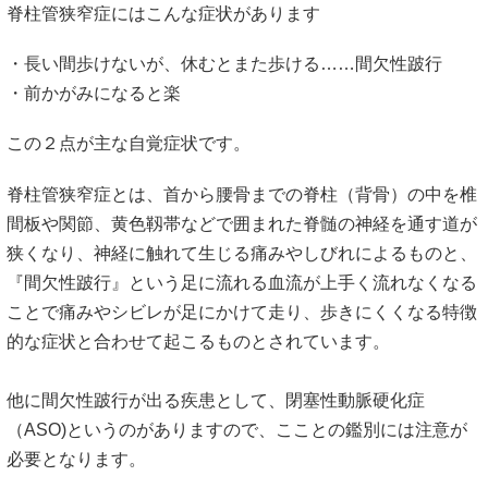
脊柱管狭窄症にはこんな症状があります
・長い間歩けないが、休むとまた歩ける……間欠性跛行
・前かがみになると楽
この２点が主な自覚症状です。
脊柱管狭窄症とは、首から腰骨までの脊柱（背骨）の中を椎
間板や関節、黄色靱帯などで囲まれた脊髄の神経を通す道が
狭くなり、神経に触れて生じる痛みやしびれによるものと、
『間欠性跛行』という足に流れる血流が上手く流れなくなる
ことで痛みやシビレが足にかけて走り、歩きにくくなる特徴
的な症状と合わせて起こるものとされています。
他に間欠性跛行が出る疾患として、閉塞性動脈硬化症
（ASO)というのがありますので、こことの鑑別には注意が
必要となります。